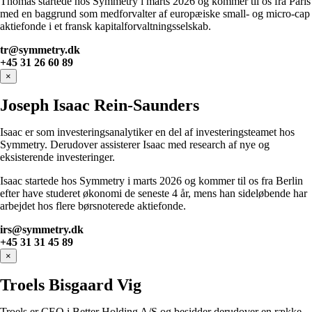
Thomas startede hos Symmetry i marts 2026 og kommer til os fra Paris
med en baggrund som medforvalter af europæiske small- og micro-cap
aktiefonde i et fransk kapitalforvaltningsselskab.
tr@symmetry.dk
+45 31 26 60 89
×
Joseph Isaac Rein-Saunders
Isaac er som investeringsanalytiker en del af investeringsteamet hos
Symmetry. Derudover assisterer Isaac med research af nye og
eksisterende investeringer.
Isaac startede hos Symmetry i marts 2026 og kommer til os fra Berlin
efter have studeret økonomi de seneste 4 år, mens han sideløbende har
arbejdet hos flere børsnoterede aktiefonde.
irs@symmetry.dk
+45 31 31 45 89
×
Troels Bisgaard Vig
Troels er CEO i Better Holding A/S og besidder derudover en række