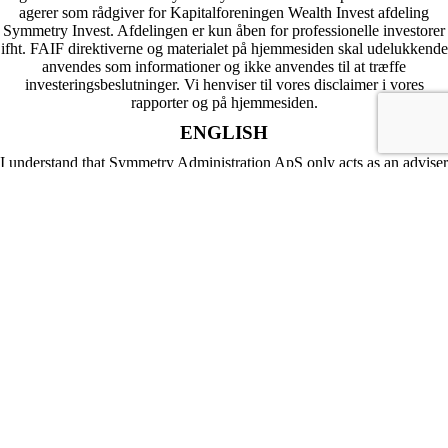
agerer som rådgiver for Kapitalforeningen Wealth Invest afdeling
Symmetry Invest. Afdelingen er kun åben for professionelle investorer
ifht. FAIF direktiverne og materialet på hjemmesiden skal udelukkende
anvendes som informationer og ikke anvendes til at træffe
investeringsbeslutninger. Vi henviser til vores disclaimer i vores
rapporter og på hjemmesiden.
ENGLISH
I understand that Symmetry Administration ApS only acts as an adviser
to the Capital Association Wealth Invest department Symmetry Invest.
The department is only open to professional investors in accordance
with the FAIF directives and the website must only be used as
information and not used to make investment decisions. We refer to our
disclaimer in our reports and on the website.
Jeg accepterer / I accept
×
Casper Rasmussen
Casper er direktør for International Wind Energy ApS, Green Power
Invest ApS samt en række selskaber i Tyskland indenfor vedvarende
energi.