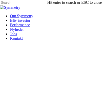
Skip
Hit enter to search or ESC to close
to
Close
main
Search
content
Menu
Om Symmetry
Bliv investor
Performance
Nyheder
Jobs
Kontakt
JOBS