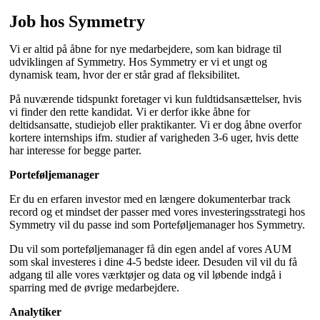
Job hos Symmetry
Vi er altid på åbne for nye medarbejdere, som kan bidrage til
udviklingen af Symmetry. Hos Symmetry er vi et ungt og
dynamisk team, hvor der er står grad af fleksibilitet.
På nuværende tidspunkt foretager vi kun fuldtidsansættelser, hvis
vi finder den rette kandidat. Vi er derfor ikke åbne for
deltidsansatte, studiejob eller praktikanter. Vi er dog åbne overfor
kortere internships ifm. studier af varigheden 3-6 uger, hvis dette
har interesse for begge parter.
Porteføljemanager
Er du en erfaren investor med en længere dokumenterbar track
record og et mindset der passer med vores investeringsstrategi hos
Symmetry vil du passe ind som Porteføljemanager hos Symmetry.
Du vil som porteføljemanager få din egen andel af vores AUM
som skal investeres i dine 4-5 bedste ideer. Desuden vil vil du få
adgang til alle vores værktøjer og data og vil løbende indgå i
sparring med de øvrige medarbejdere.
Analytiker