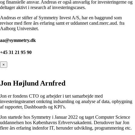
og finansielle ansvar. Andreas er også ansvarlig for investeringerne og
deltager aktivt i research af investeringscases.
Andreas er stifter af Symmetry Invest A/S, har en baggrund som
revisor med flere års erfaring samt er uddannet cand.merc.aud. fra
Aalborg Universitet.
aa@symmetry.dk
+45 31 21 95 90
×
Jon Højlund Arnfred
Jon er fondens CTO og arbejder i tæt samarbejde med
investeringsteamet omkring indsamling og analyse af data, opbygning
af rapporter, Dashboards og KPI’s.
Jon startede hos Symmetry i Januar 2022 og taget Computer Science
uddannelsen hos Københavns Erhvervsakademi. Derudover har Jon
flere års erfaring indenfor IT, herunder udvikling, programmering etc.