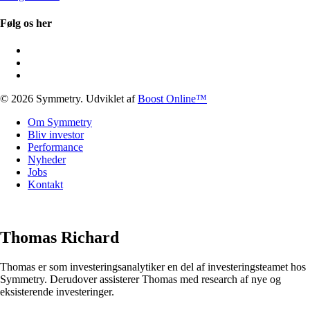
Følg os her
© 2026 Symmetry. Udviklet af
Boost Online™
Close
Om Symmetry
Menu
Bliv investor
Performance
Nyheder
Jobs
Kontakt
Thomas Richard
Thomas er som investeringsanalytiker en del af investeringsteamet hos
Symmetry. Derudover assisterer Thomas med research af nye og
eksisterende investeringer.