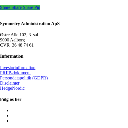
Share
Share
Share
Pin
Symmetry Administration ApS
Østre Alle 102, 3. sal
9000 Aalborg
CVR 36 48 74 61
Information
Investorinformation
PRIIP-dokument
Persondatapolitik (GDPR)
Disclaimer
HedgeNordic
Følg os her