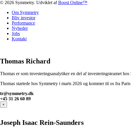
© 2026 Symmetry. Udviklet af
Boost Online™
Close
Om Symmetry
Menu
Bliv investor
Performance
Nyheder
Jobs
Kontakt
Thomas Richard
Thomas er som investeringsanalytiker en del af investeringsteamet hos
Thomas startede hos Symmetry i marts 2026 og kommer til os fra Paris 
tr@symmetry.dk
+45 31 26 60 89
×
Joseph Isaac Rein-Saunders