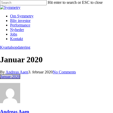
Skip
Hit enter to search or ESC to close
to
Close
main
Search
content
Menu
Om Symmetry
Bliv investor
Performance
Nyheder
Jobs
Kontakt
Kvartalsopdatering
Januar 2020
By
Andreas Aaen
3. februar 2020
No Comments
Januar-2020
Andreas Aaen